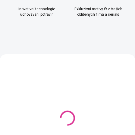
Inovativní technologie
Exkluzivní motivy ® z Vašich
uchovávání potravin
oblíbených filmů a seriálů
TIP
PRAKTICKÉ BALENÍ
VÝHODNÉ BALENÍ
Voskovaný Pytlík -
Voskovaný Ubrousek -
Nepytlík® - na pečivo,
Wrapík® - 5 ks SET - Na
zeleninu, ovoce, sýry -
svačinu, zeleninu, ovoce,
PECEN 40x50cm
sýry - Venkov - 40x50cm,
499 Kč
499 Kč