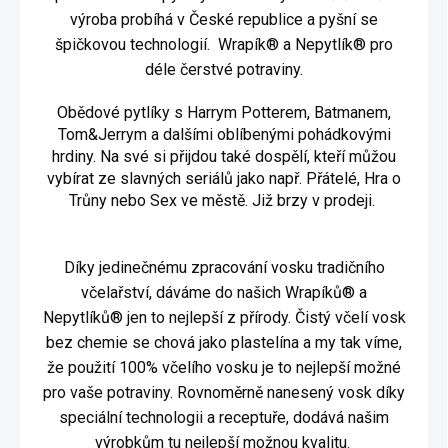
výroba probíhá v České republice a pyšní se
špičkovou technologií. Wrapík® a Nepytlík® pro
déle čerstvé potraviny.
Obědové pytlíky s Harrym Potterem, Batmanem,
Tom&Jerrym a dalšími oblíbenými pohádkovými
hrdiny. Na své si přijdou také dospělí, kteří můžou
vybírat ze slavných seriálů jako např. Přátelé, Hra o
Trůny nebo Sex ve městě. Již brzy v prodeji.
Díky jedinečnému zpracování vosku tradičního
včelařství, dáváme do našich Wrapíků® a
Nepytlíků® jen to nejlepší z přírody. Čistý včelí vosk
bez chemie se chová jako plastelína a my tak víme,
že použití 100% včelího vosku je to nejlepší možné
pro vaše potraviny. Rovnoměrně nanesený vosk díky
speciální technologii a receptuře, dodává našim
výrobkům tu nejlepší možnou kvalitu.