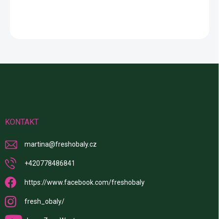
Z
á
p
a
t
í
KONTAKT
martina
@
freshobaly.cz
+420778486841
https://www.facebook.com/freshobaly
fresh_obaly/