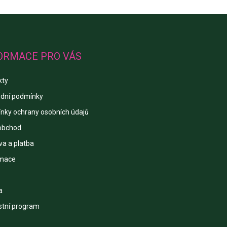
ORMACE PRO VÁS
kty
dní podmínky
nky ochrany osobních údajů
obchod
a a platba
mace
a
stní program