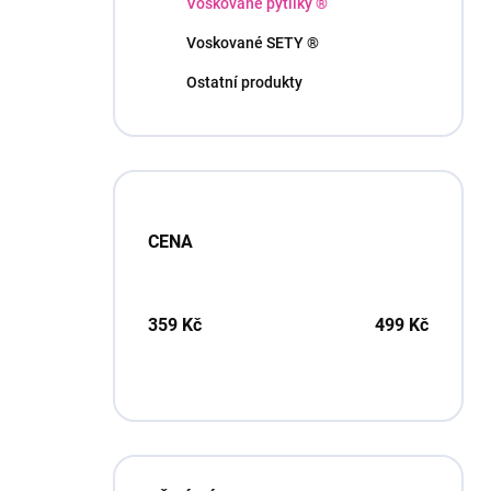
n
Voskované pytlíky ®
í
Voskované SETY ®
p
a
Ostatní produkty
n
e
l
CENA
359
Kč
499
Kč