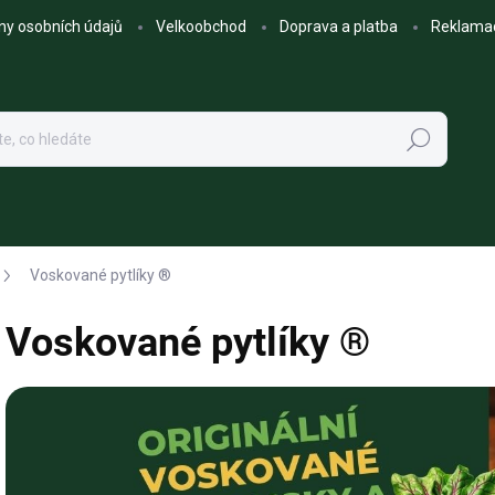
ny osobních údajů
Velkoobchod
Doprava a platba
Reklama
Hledat
Voskované pytlíky ®
Voskované pytlíky ®