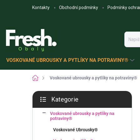
Přejít
Kontakty
Obchodní podmínky
Podmínky ochra
na
obsah
VOSKOVANÉ UBROUSKY A PYTLÍKY NA POTRAVINY®
Domů
Voskované ubrousky a pytlíky na potraviny®
P
Kategorie
o
Přeskočit
s
kategorie
t
Voskované ubrousky a pytlíky na
potraviny®
r
a
Voskované Ubrousky®
n