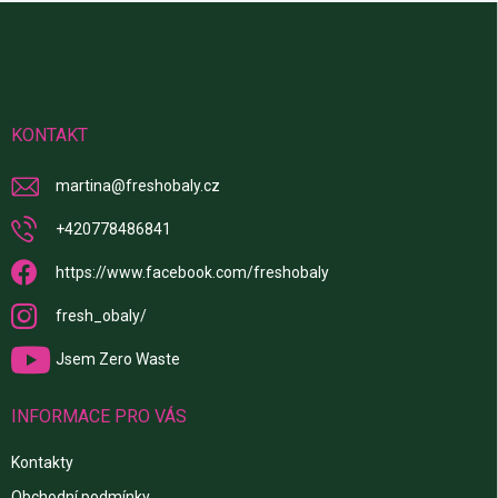
Z
á
p
a
t
í
KONTAKT
martina
@
freshobaly.cz
+420778486841
https://www.facebook.com/freshobaly
fresh_obaly/
Jsem Zero Waste
INFORMACE PRO VÁS
Kontakty
Obchodní podmínky