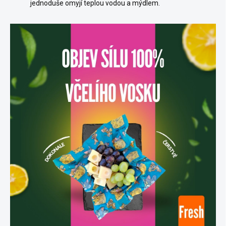
jednoduše omyjí teplou vodou a mýdlem.