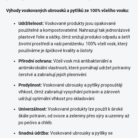
Výhody voskovaných ubrousků a pytlíků ze 100% včelího vosku:
Udržitelnost:
Voskované produkty jsou opakovaně
použitelné a kompostovatelné. Nahrazují tak jednorázové
plastové folie a sáčky, čímž snižují produkci odpadu a šetří
životní prostředí a vaši peněženku. 100% včelí vosk, který
používáme je špičkové kvality a čistoty.
Přírodní ochrana:
Včelí vosk má antibakteriální a
antimikrobiální vlastnosti, které pomáhají udržet potraviny
čerstvé a zabraňují jejich plesnivění.
Prodyšnost:
Voskované ubrousky a pytlíky propouštějí
vlhkost, čímž zabraňují vysychání potravin a zároveň
udržují optimální vlhkost pro skladování.
Univerzálnost:
Voskované produkty lze použít k široké
škále potravin, od ovoce a zeleniny přes sýry a uzeniny až
po pečivo a chléb.
Snadná údržba:
Voskované ubrousky a pytlíky se