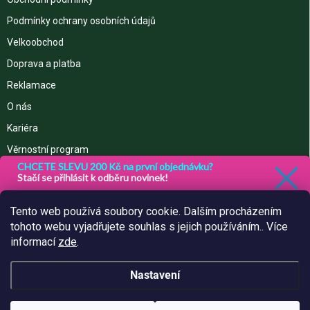
Podmínky ochrany osobních údajů
Velkoobchod
Doprava a platba
Reklamace
O nás
Kariéra
Věrnostní program
CHCETE SLEVU 200 Kč na první objednávku?
Stačí se přihlásit k odběru novinek!
Slevu lze uplatnit od částky 800,- Kč
NÁKUPNÍ KOŠÍK
Tento web používá soubory cookie. Dalším procházením
tohoto webu vyjadřujete souhlas s jejich používáním.. Více
0
ks /
0 Kč
informací
zde
.
Nastavení
Copyright 2026
www.freshobaly.cz
. Všechna práva vyhrazena.
Upravit